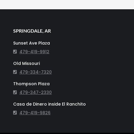
SPRINGDALE, AR
Sunset Ave Plaza
479-419-9912
Old Missouri
479-334-7320
Thompson Plaza
479-347-2330
Casa de Dinero inside El Ranchito
479-419-9826