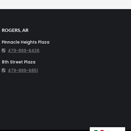
ROGERS, AR
Pinnacle Heights Plaza
479-899-6436
8th Street Plaza
479-899-6851